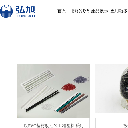
首頁
關於我們
產品展示
應用領域
以PVC基材改性的工程塑料系列
改