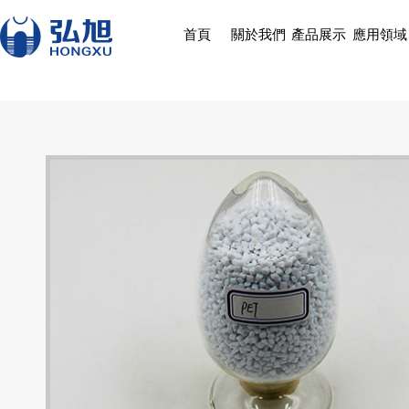
首頁
關於我們
產品展示
應用領域