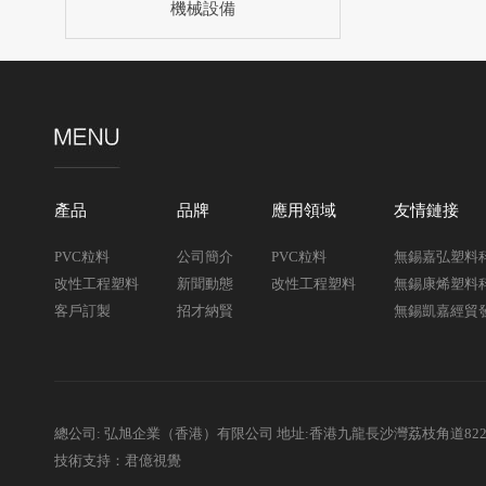
機械設備
產品
品牌
應用領域
友情鏈接
PVC粒料
公司簡介
PVC粒料
無錫嘉弘塑料
改性工程塑料
新聞動態
改性工程塑料
無錫康烯塑料
客戶訂製
招才納賢
無錫凱嘉經貿
總公司: 弘旭企業（香港）有限公司 地址:香港九龍長沙灣荔枝角道82
技術支持：君億視覺