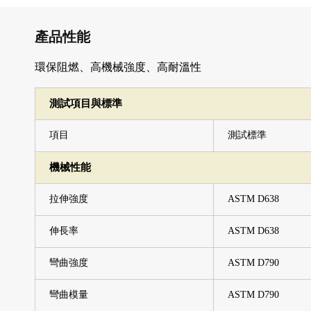
產品性能
環保阻燃、高機械強度、高耐溫性
測試項目與標準
項目
測試標準
機械性能
拉伸強度
ASTM D638
伸長率
ASTM D638
彎曲強度
ASTM D790
彎曲模量
ASTM D790