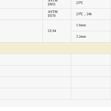
ASTM
23℃
D955
ASTM
23℃，24h
D570
1.6mm
UL94
3.2mm