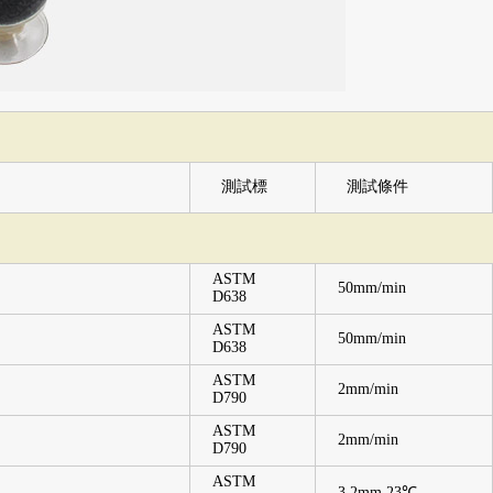
測試標
測試條件
ASTM
50mm/min
D638
ASTM
50mm/min
D638
ASTM
2mm/min
D790
ASTM
2mm/min
D790
ASTM
3.2mm,23℃