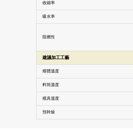
收縮率
吸水率
阻燃性
建議加工工藝
熔體溫度
料筒溫度
模具溫度
預幹燥