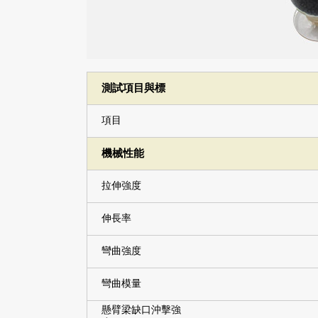
測試項目與標
項目
機械性能
拉伸強度
伸長率
彎曲強度
彎曲模量
懸臂梁缺口沖擊強