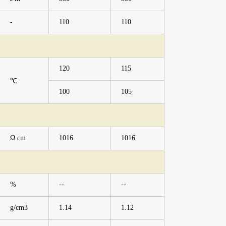
-
110
110
120
115
℃
100
105
Ω.cm
1016
1016
%
--
--
g/cm3
1.14
1.12