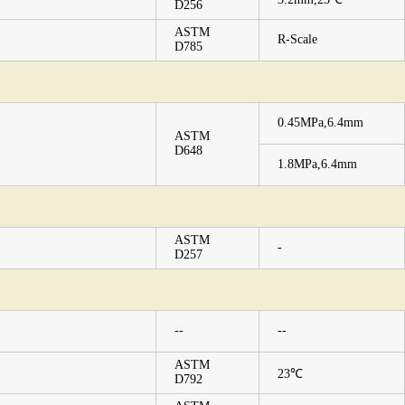
D256
度
ASTM
R-Scale
D785
0.45MPa,6.4mm
ASTM
D648
1.8MPa,6.4mm
ASTM
-
D257
--
--
ASTM
23℃
D792