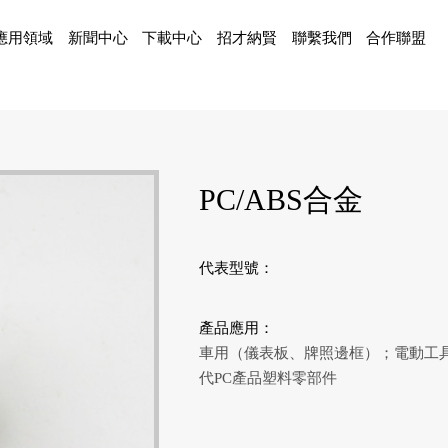
應用領域
新聞中心
下載中心
招才納賢
聯繫我們
合作聯盟
PC/ABS合金
代表型號：
產品應用：
車用（儀表板、牌照邊框）；電動工具
代PC產品塑料零部件