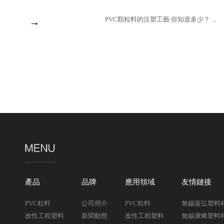
PVC顆粒料的注塑工藝 你知道多少？ ...
→
產品
品牌
應用領域
友情鏈接
PVC粒料
公司簡介
PVC粒料
無錫嘉弘塑料
改性工程塑料
新聞動態
改性工程塑料
無錫康烯塑料