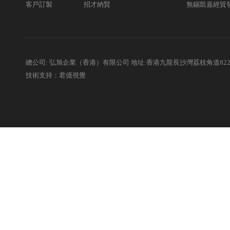
客戶訂製
招才納賢
無錫凱嘉經貿
總公司: 弘旭企業（香港）有限公司 地址:香港九龍長沙灣荔枝角道82
技術支持：君億視覺