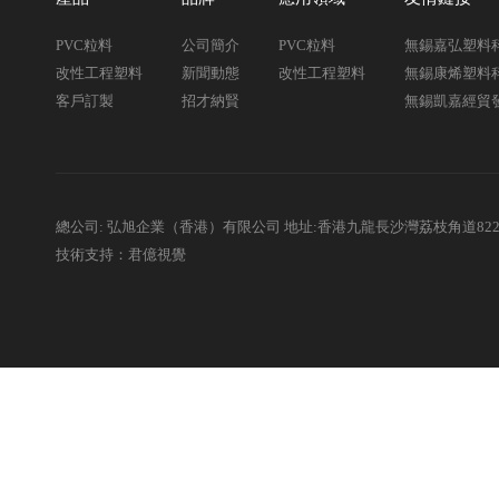
PVC粒料
公司簡介
PVC粒料
無錫嘉弘塑料
改性工程塑料
新聞動態
改性工程塑料
無錫康烯塑料
客戶訂製
招才納賢
無錫凱嘉經貿
總公司: 弘旭企業（香港）有限公司 地址:香港九龍長沙灣荔枝角道82
技術支持：君億視覺